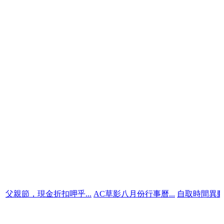
現金折扣呷乎...
AC草影八月份行事曆...
自取時間異動說明（明..