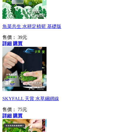
魚菜共生 水耕定植籃 基礎版
售價：
39元
詳細
購買
隱身術發動！
SKYFALL 天賞 水草綑綁線
售價：
75元
詳細
購買