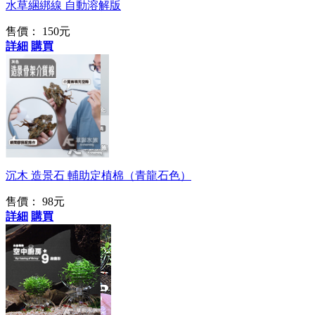
水草綑綁線 自動溶解版
售價：
150元
詳細
購買
沉木 造景石 輔助定植棉（青龍石色）
售價：
98元
詳細
購買
水族界的變形金剛!