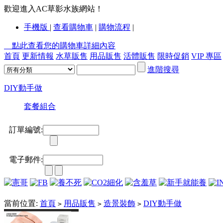
歡迎進入AC草影水族網站！
手機版
|
查看購物車
|
購物流程
|
點此查看您的購物車詳細內容
首頁
更新情報
水草販售
用品販售
活體販售
限時促銷
VIP 專區
進階搜尋
DIY動手做
套餐組合
訂單編號:
電子郵件:
當前位置:
首頁
用品販售
造景裝飾
DIY動手做
>
>
>