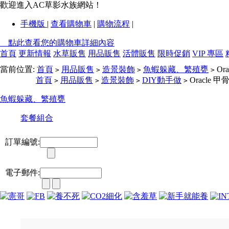
歡迎進入AC草影水族網站！
手機版
|
查看購物車
|
購物流程
|
點此查看您的購物車詳細內容
首頁
更新情報
水草販售
用品販售
活體販售
限時促銷
VIP 專區
當前位置:
首頁
用品販售
造景裝飾
魚蝦躲藏、繁殖甕
Or
>
>
>
>
首頁
用品販售
造景裝飾
DIY動手做
Oracle 
>
>
>
>
魚蝦躲藏、繁殖甕
套餐組合
訂單編號:
電子郵件: