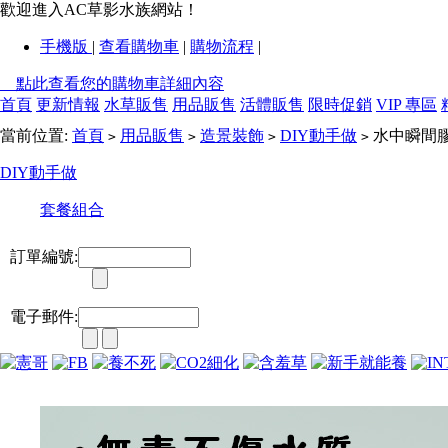
歡迎進入AC草影水族網站！
手機版
|
查看購物車
|
購物流程
|
點此查看您的購物車詳細內容
首頁
更新情報
水草販售
用品販售
活體販售
限時促銷
VIP 專區
當前位置:
首頁
用品販售
造景裝飾
DIY動手做
水中瞬間膠
>
>
>
>
DIY動手做
套餐組合
訂單編號:
電子郵件: