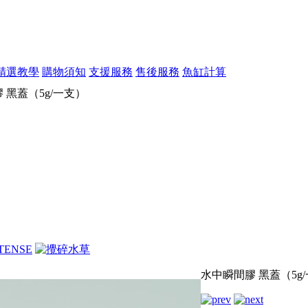
精選教學
購物須知
支援服務
售後服務
魚缸計算
 黑蓋（5g/一支）
水中瞬間膠 黑蓋（5g