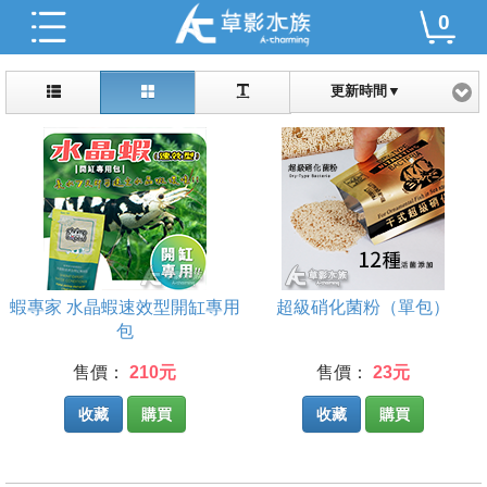
0
更新時間▼
蝦專家 水晶蝦速效型開缸專用
超級硝化菌粉（單包）
包
售價：
210元
售價：
23元
收藏
購買
收藏
購買