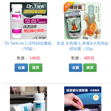
Dr.Tank no.1 活性硝化菌錠
友浚 水色職人 肉食&大型魚缸
（50錠）
硝化菌（20g）
售價：
140元
售價：
400元
收藏
購買
收藏
購買