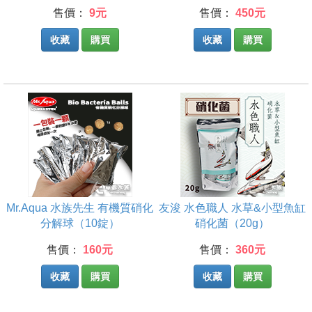
售價：
9元
售價：
450元
收藏
購買
收藏
購買
Mr.Aqua 水族先生 有機質硝化
友浚 水色職人 水草&小型魚缸
分解球（10錠）
硝化菌（20g）
售價：
160元
售價：
360元
收藏
購買
收藏
購買