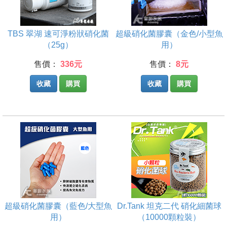
TBS 翠湖 速可淨粉狀硝化菌
超級硝化菌膠囊（金色/小型魚
（25g）
用）
售價：
336元
售價：
8元
收藏
購買
收藏
購買
超級硝化菌膠囊（藍色/大型魚
Dr.Tank 坦克二代 硝化細菌球
用）
（10000顆粒裝）