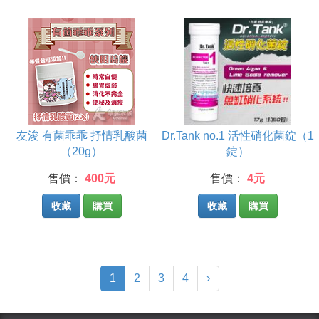
友浚 有菌乖乖 抒情乳酸菌
Dr.Tank no.1 活性硝化菌錠（1
（20g）
錠）
售價：
400元
售價：
4元
收藏
購買
收藏
購買
(current)
1
2
3
4
›