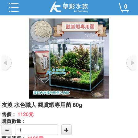
0
友浚 水色職人 觀賞蝦專用菌 80g
售價：
1120元
購買數量：