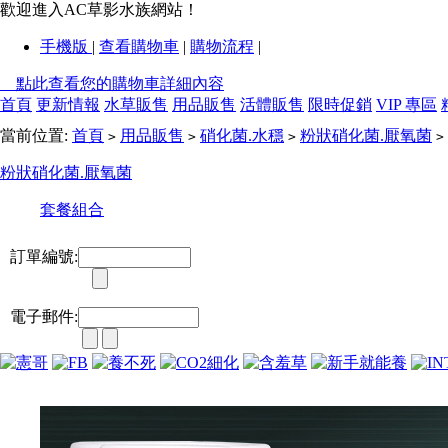
歡迎進入AC草影水族網站！
手機版
|
查看購物車
|
購物流程
|
點此查看您的購物車詳細內容
首頁
更新情報
水草販售
用品販售
活體販售
限時促銷
VIP 專區
當前位置:
首頁
用品販售
硝化菌.水穩
粉狀硝化菌.厭氧菌
>
>
>
>
粉狀硝化菌.厭氧菌
套餐組合
訂單編號:
電子郵件: