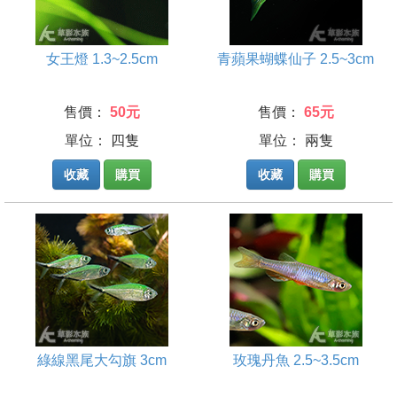
女王燈 1.3~2.5cm
青蘋果蝴蝶仙子 2.5~3cm
售價：
50元
售價：
65元
單位： 四隻
單位： 兩隻
收藏
購買
收藏
購買
綠線黑尾大勾旗 3cm
玫瑰丹魚 2.5~3.5cm