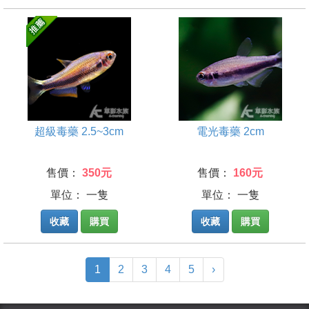
超級毒藥 2.5~3cm
電光毒藥 2cm
售價：
350元
售價：
160元
單位： 一隻
單位： 一隻
收藏
購買
收藏
購買
(current)
1
2
3
4
5
›