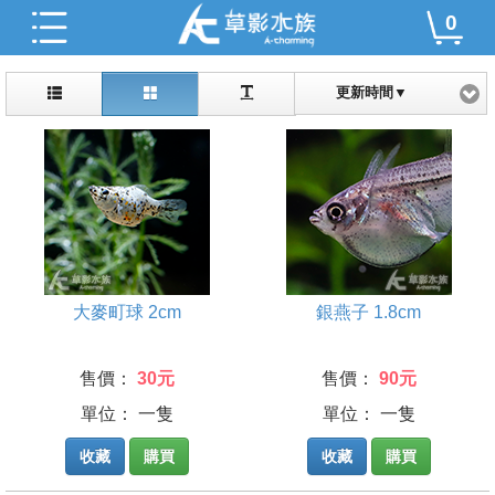
0
更新時間▼
大麥町球 2cm
銀燕子 1.8cm
售價：
30元
售價：
90元
單位： 一隻
單位： 一隻
收藏
購買
收藏
購買