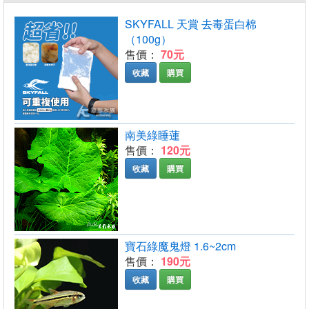
SKYFALL 天賞 去毒蛋白棉
（100g）
售價：
70元
收藏
購買
南美綠睡蓮
售價：
120元
收藏
購買
寶石綠魔鬼燈 1.6~2cm
售價：
190元
收藏
購買