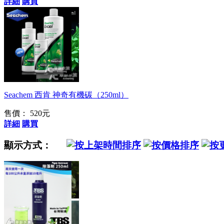
詳細
購買
不含磷酸鹽、硝酸鹽
Seachem 西肯 神奇有機碳（250ml）
售價： 520元
詳細
購買
顯示方式：
特殊配方，可殺藍綠