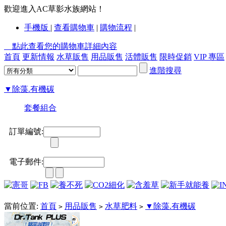
歡迎進入AC草影水族網站！
手機版
|
查看購物車
|
購物流程
|
點此查看您的購物車詳細內容
首頁
更新情報
水草販售
用品販售
活體販售
限時促銷
VIP 專區
進階搜尋
▼除藻.有機碳
套餐組合
訂單編號:
電子郵件:
當前位置:
首頁
用品販售
水草肥料
▼除藻.有機碳
>
>
>