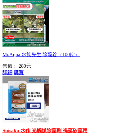
使用方便
Mr.Aqua 水族先生 除藻錠（100錠）
售價：
280元
詳細
購買
水作新技術
Suisaku 水作 光觸媒除藻劑 褐藻矽藻用