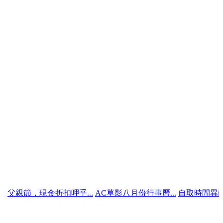
，現金折扣呷乎...
AC草影八月份行事曆...
自取時間異動說明（明.