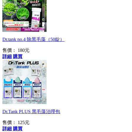
解決最大夢靨
Dr.tank no.4 除黑毛藻（50錠）
售價：
180元
詳細
購買
台灣之光
Dr.Tank PLUS 黑毛藻治理包
售價：
125元
詳細
購買