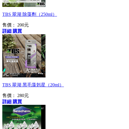
藻！
TBS 翠湖 除藻劑（250ml）
售價：
200元
詳細
購買
強力驅逐黑毛！
TBS 翠湖 黑毛藻剋星（20ml）
售價：
280元
詳細
購買