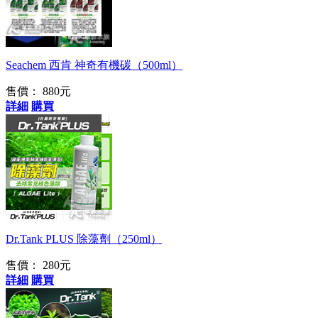
充分補充碳源
Seachem 西肯 神奇有機碳（500ml）
售價：
880元
詳細
購買
抽水涂抺/點噴/水草
浸泡多種使用方式
Dr.Tank PLUS 除藻劑（250ml）
售價：
280元
詳細
購買