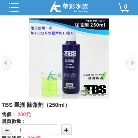
0
TBS 翠湖 除藻劑（250ml）
售價：
200元
購買數量：