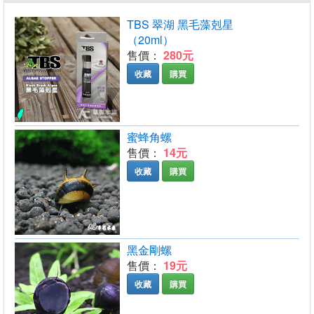
TBS 翠湖 黑毛藻剋星
（20ml）
售價：
280元
收藏
購買
蜜蜂角螺
售價：
14元
收藏
購買
黑金剛螺
售價：
19元
收藏
購買