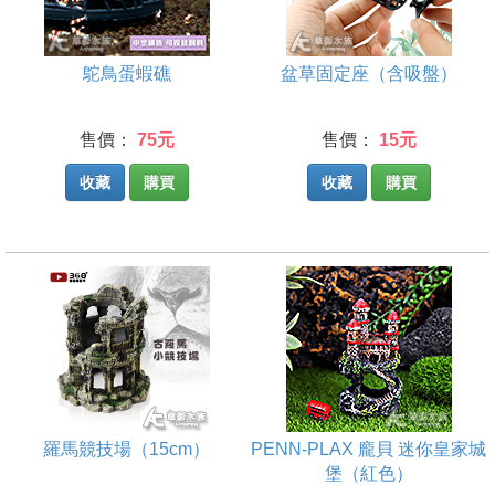
鴕鳥蛋蝦礁
盆草固定座（含吸盤）
售價：
75元
售價：
15元
收藏
購買
收藏
購買
羅馬競技場（15cm）
PENN-PLAX 龐貝 迷你皇家城
堡（紅色）