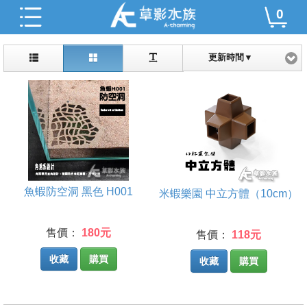
0
更新時間▼
魚蝦防空洞 黑色 H001
米蝦樂園 中立方體（10cm）
售價：
180元
售價：
118元
收藏
購買
收藏
購買