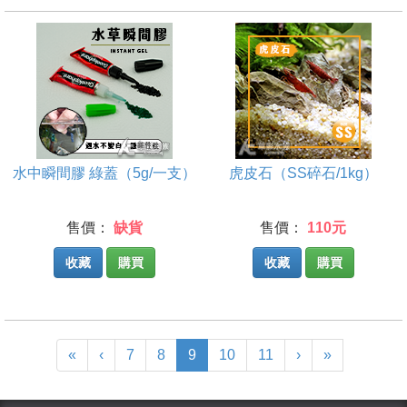
水中瞬間膠 綠蓋（5g/一支）
虎皮石（SS碎石/1kg）
售價：
缺貨
售價：
110元
收藏
購買
收藏
購買
(current)
«
‹
7
8
9
10
11
›
»