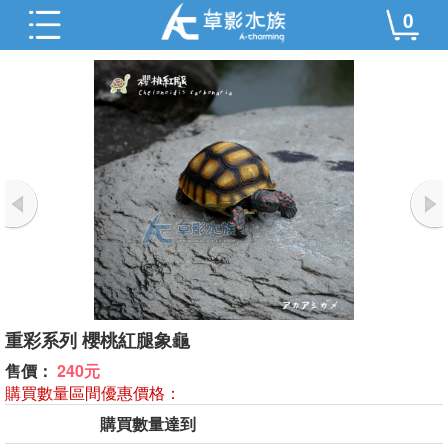
0
重彩系列 櫻桃紅腿象龜
售價：
240元
購買數量區間優惠價格：
購買數量達到