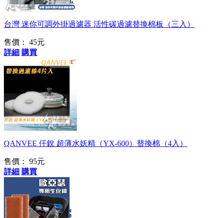
台灣 迷你可調外掛過濾器 活性碳過濾替換棉板（三入）
售價：
45元
詳細
購買
QANVEE 仟銳 超薄水妖精（YX-600）替換棉（4入）
售價：
95元
詳細
購買