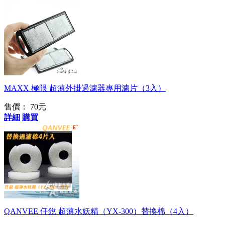
MAXX 極限 超薄外掛過濾器專用濾片（3入）
售價：
70元
詳細
購買
QANVEE 仟銳 超薄水妖精（YX-300）替換棉（4入）