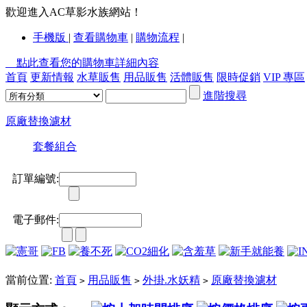
歡迎進入AC草影水族網站！
手機版
|
查看購物車
|
購物流程
|
點此查看您的購物車詳細內容
首頁
更新情報
水草販售
用品販售
活體販售
限時促銷
VIP 專區
進階搜尋
原廠替換濾材
套餐組合
訂單編號:
電子郵件:
當前位置:
首頁
用品販售
外掛.水妖精
原廠替換濾材
>
>
>