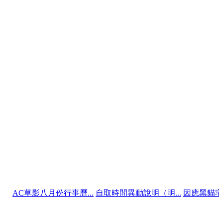
影八月份行事曆...
自取時間異動說明（明...
因應黑貓宅配政策 冷.