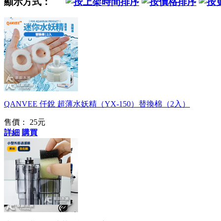
顯示方式：
簡單好用
QANVEE 仟銳 超薄水妖精（YX-150）替換棉（2入）
售價：
25元
詳細
購買
是用多種小型外掛機
型