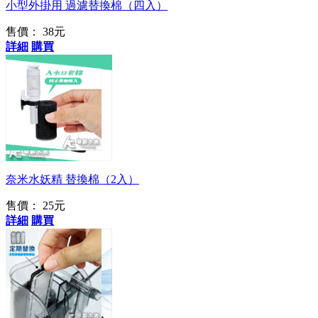
小型外掛用 過濾替換棉（四入）
售價：
38元
詳細
購買
奈米水妖精 替換棉（2入）
售價：
25元
詳細
購買
插卡式更換