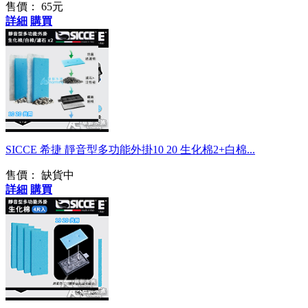
售價：
65元
詳細
購買
原廠替換用
SICCE 希捷 靜音型多功能外掛10 20 生化棉2+白棉...
售價：
缺貨中
詳細
購買
藍色生化棉