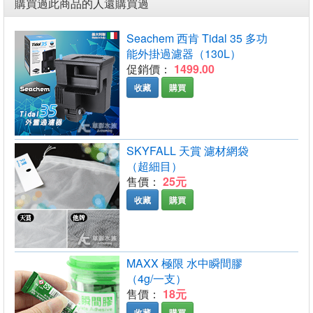
購買過此商品的人還購買過
Seachem 西肯 Tidal 35 多功
能外掛過濾器（130L）
促銷價：
1499.00
收藏
購買
SKYFALL 天賞 濾材網袋
（超細目）
售價：
25元
收藏
購買
MAXX 極限 水中瞬間膠
（4g/一支）
售價：
18元
收藏
購買