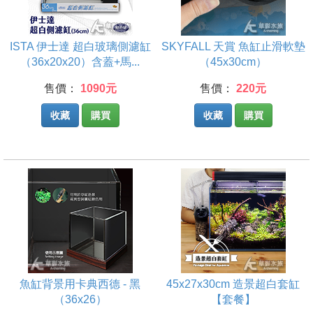
ISTA 伊士達 超白玻璃側濾缸
SKYFALL 天賞 魚缸止滑軟墊
（36x20x20）含蓋+馬...
（45x30cm）
售價：
1090元
售價：
220元
收藏
購買
收藏
購買
魚缸背景用卡典西德 - 黑
45x27x30cm 造景超白套缸
（36x26）
【套餐】