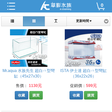
0
更新時間▼
Mr.aqua 水族先生 超白ㄇ型彎
ISTA 伊士達 超白ㄇ型彎缸
缸（45x27x30）
（36x22x26）
售價：
1130元
促銷價：
599元
收藏
購買
收藏
購買