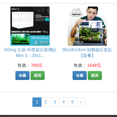
YiDing 亿鼎 45度超白玻璃缸
30x18x24cm 短鯛超白套缸
Mini S（30x1...
【套餐】
售價：
780元
售價：
1549元
收藏
購買
收藏
購買
(current)
1
2
3
4
5
›