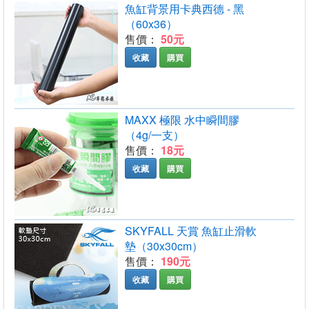
魚缸背景用卡典西德 - 黑
（60x36）
售價：
50元
收藏
購買
MAXX 極限 水中瞬間膠
（4g/一支）
售價：
18元
收藏
購買
SKYFALL 天賞 魚缸止滑軟
墊（30x30cm）
售價：
190元
收藏
購買