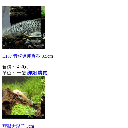
大嘴！
L187 青銅達摩異型 3.5cm
售價：
430元
單位： 一隻
詳細
購買
新手玩家繁殖組
藍眼大鬍子 3cm