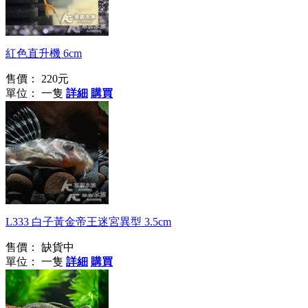
紅軍艦鯊異型
紅色直升機 6cm
售價：
220元
單位： 一隻
詳細
購買
L333 白子黃金帝王迷宮異型 3.5cm
售價：
缺貨中
單位： 一隻
詳細
購買