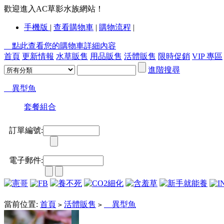
歡迎進入AC草影水族網站！
手機版
|
查看購物車
|
購物流程
|
點此查看您的購物車詳細內容
首頁
更新情報
水草販售
用品販售
活體販售
限時促銷
VIP 專區
進階搜尋
異型魚
套餐組合
訂單編號:
電子郵件:
當前位置:
首頁
活體販售
異型魚
>
>