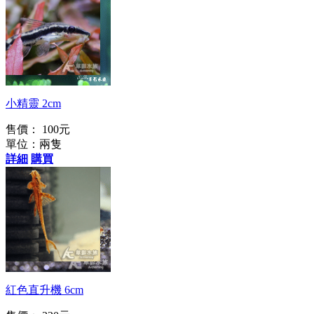
專治壁藻
小精靈 2cm
售價： 100元
單位：兩隻
詳細
購買
紅軍艦鯊異型
紅色直升機 6cm