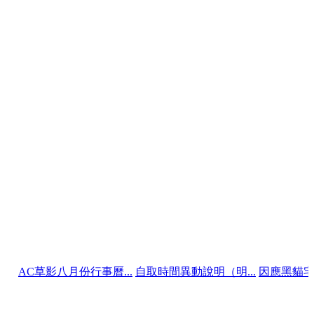
影八月份行事曆...
自取時間異動說明（明...
因應黑貓宅配政策 冷.