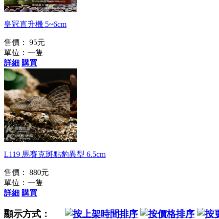
皇冠直升機 5~6cm
售價： 95元
單位：一隻
詳細
購買
L119 馬賽克斑點豹異型 6.5cm
售價： 880元
單位：一隻
詳細
購買
顯示方式：