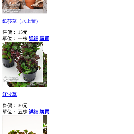
鐵樹銀花
紙莎草（水上葉）
售價：
15元
單位： 一株
詳細
購買
新手推坑第一人選！
紅波草
售價：
30元
單位： 五株
詳細
購買