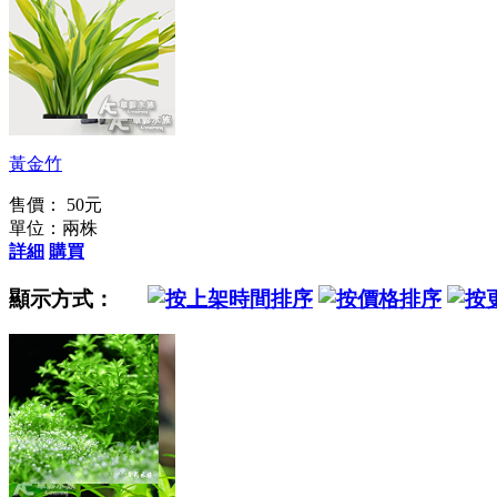
人人都是綠手指！
黃金竹
售價： 50元
單位：兩株
詳細
購買
顯示方式：