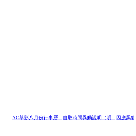
C草影八月份行事曆...
自取時間異動說明（明...
因應黑貓宅配政策 冷