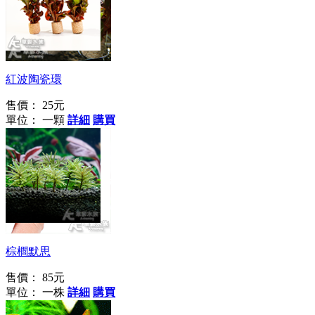
水陸缸首選
紅波陶瓷環
售價：
25元
單位： 一顆
詳細
購買
水中大樹
棕櫚默思
售價：
85元
單位： 一株
詳細
購買