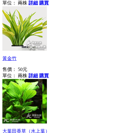
單位： 兩株
詳細
購買
人人都是綠手指！
黃金竹
售價：
50元
單位： 兩株
詳細
購買
草缸內的香菜園
大葉田香草（水上葉）