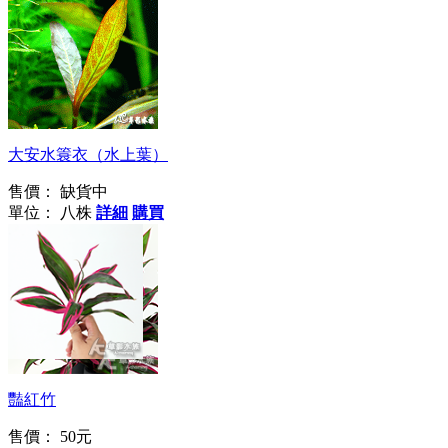
大安水簑衣（水上葉）
售價：
缺貨中
單位： 八株
詳細
購買
兩棲缸必備
豔紅竹
售價：
50元