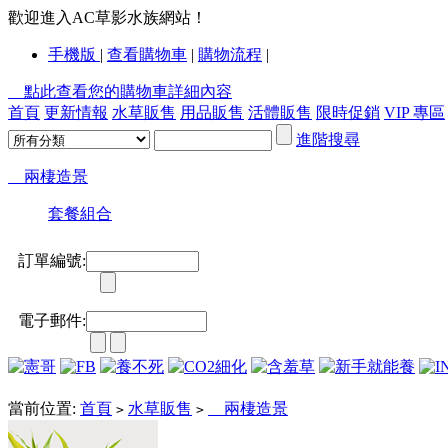
歡迎進入AC草影水族網站！
手機版
|
查看購物車
|
購物流程
|
點此查看您的購物車詳細內容
首頁
更新情報
水草販售
用品販售
活體販售
限時促銷
VIP 專區
進階搜尋
兩棲造景
套餐組合
訂單編號:
電子郵件:
當前位置:
首頁
水草販售
兩棲造景
>
>