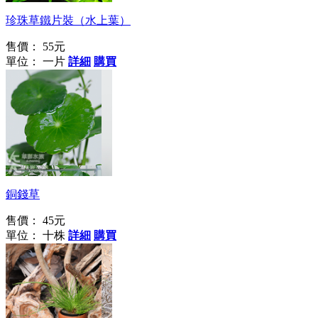
珍珠草鐵片裝（水上葉）
售價：
55元
單位： 一片
詳細
購買
吉祥如意
銅錢草
售價：
45元
單位： 十株
詳細
購買