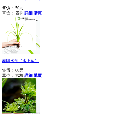
售價：
50元
單位： 四株
詳細
購買
歐美常見
泰國水劍（水上葉）
售價：
60元
單位： 六株
詳細
購買
人生七十古來稀