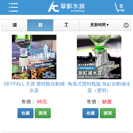
0
更新時間▼
SKYFALL 天賞 寶特瓶自動補
角落式寶特瓶版 魚缸自動補水
水器
器（透明）
售價：
88元
售價：
缺貨
收藏
購買
收藏
購買