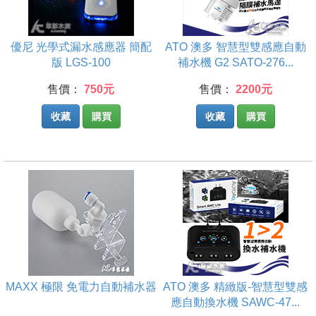
優尼 光學式漏水感應器 簡配
ATO 澳多 智慧型雙感應自動
版 LGS-100
補水機 G2 SATO-276...
售價：
750元
售價：
2200元
收藏
購買
收藏
購買
MAXX 極限 免電力自動補水器
ATO 澳多 精緻版-智慧型雙感
應自動換水機 SAWC-47...