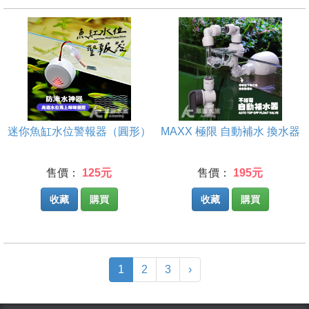
迷你魚缸水位警報器（圓形）
MAXX 極限 自動補水 換水器
售價：
125元
售價：
195元
收藏
購買
收藏
購買
(current)
1
2
3
›