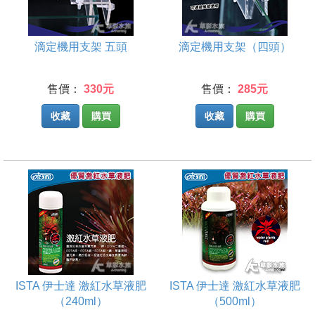
滴定機用支架 五頭
滴定機用支架（四頭）
售價：
330元
售價：
285元
收藏
購買
收藏
購買
ISTA 伊士達 激紅水草液肥
ISTA 伊士達 激紅水草液肥
（240ml）
（500ml）