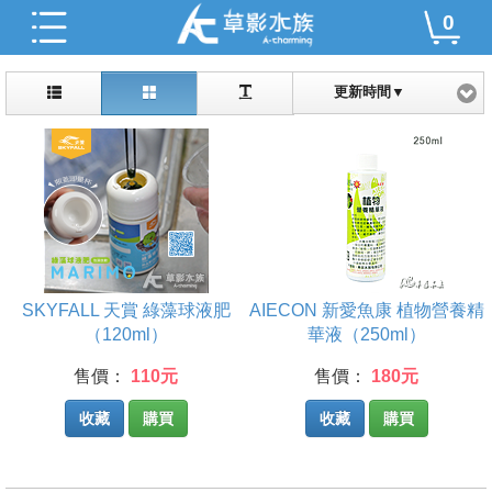
0
更新時間▼
SKYFALL 天賞 綠藻球液肥
AIECON 新愛魚康 植物營養精
（120ml）
華液（250ml）
售價：
110元
售價：
180元
收藏
購買
收藏
購買