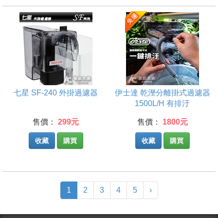
七星 SF-240 外掛過濾器
伊士達 乾溼分離掛式過濾器
1500L/H 有排汙
售價：
299元
售價：
1800元
收藏
購買
收藏
購買
(current)
1
2
3
4
5
›