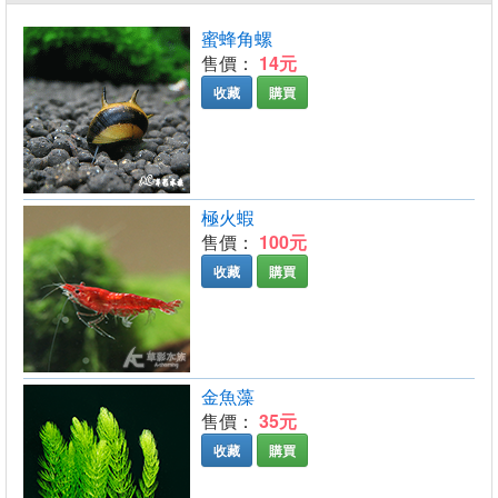
蜜蜂角螺
售價：
14元
收藏
購買
極火蝦
售價：
100元
收藏
購買
金魚藻
售價：
35元
收藏
購買