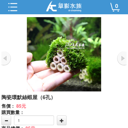
0
陶瓷環默絲蝦屋（6孔）
售價：
85元
購買數量：