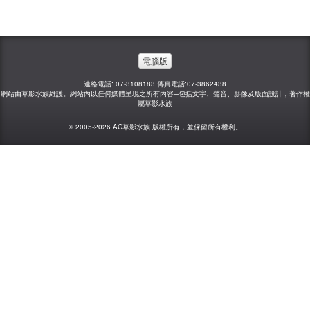
電腦版
連絡電話: 07-3108183 傳真電話:07-3862438
網站由草影水族維護。網站內以任何媒體呈現之所有內容─包括文字、聲音、影像及版面設計，著作權
屬草影水族
© 2005-2026 AC草影水族 版權所有，並保留所有權利。