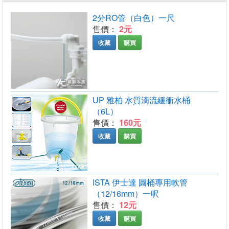
2分RO管（白色）一尺
售價：
2元
收藏
購買
UP 雅柏 水質滴流緩衝水桶
（6L）
售價：
160元
收藏
購買
ISTA 伊士達 圓桶專用軟管
（12/16mm）一呎
售價：
12元
收藏
購買