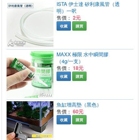
ISTA 伊士達 矽利康風管（透
明）一呎
售價：
2元
收藏
購買
MAXX 極限 水中瞬間膠
（4g/一支）
售價：
18元
收藏
購買
魚缸增高墊（黑色）
售價：
60元
收藏
購買