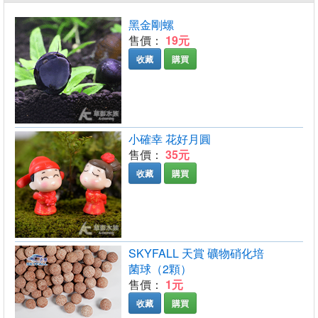
黑金剛螺
售價：
19元
收藏
購買
小確幸 花好月圓
售價：
35元
收藏
購買
SKYFALL 天賞 礦物硝化培
菌球（2顆）
售價：
1元
收藏
購買