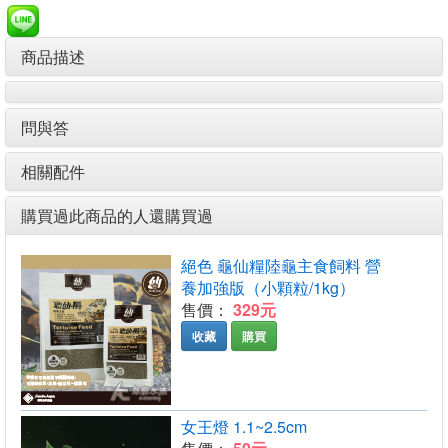
商品描述
問與答
相關配件
購買過此商品的人還購買過
絕色 龜仙糧陸龜主食飼料 營
養加強版（小顆粒/1kg）
售價：
329元
收藏
購買
女王燈 1.1~2.5cm