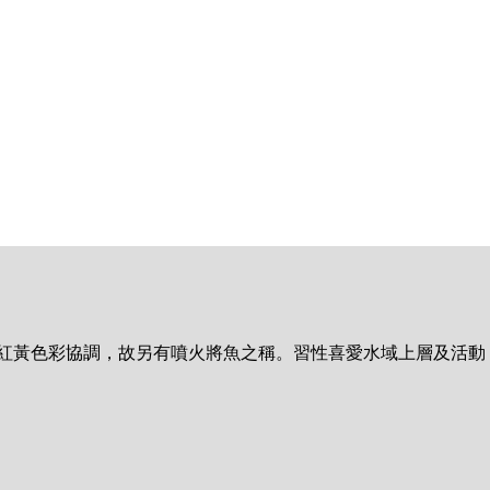
帶紅黃色彩協調，故另有噴火將魚之稱。習性喜愛水域上層及活動