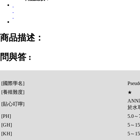
商品描述：
問與答 :
[國際學名]
Pseude
[養殖難度]
★
AN
[貼心叮嚀]
於水
[PH]
5.0～7
[GH]
5～15
[KH]
5～15