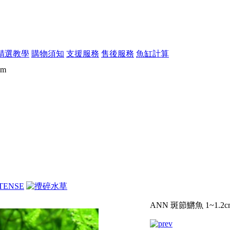
精選教學
購物須知
支援服務
售後服務
魚缸計算
cm
ANN 斑節鱂魚 1~1.2c