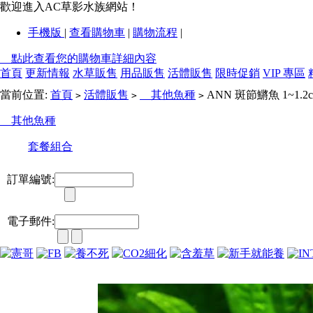
歡迎進入AC草影水族網站！
手機版
|
查看購物車
|
購物流程
|
點此查看您的購物車詳細內容
首頁
更新情報
水草販售
用品販售
活體販售
限時促銷
VIP 專區
當前位置:
首頁
活體販售
其他魚種
ANN 斑節鱂魚 1~1.2
>
>
>
其他魚種
套餐組合
訂單編號:
電子郵件: