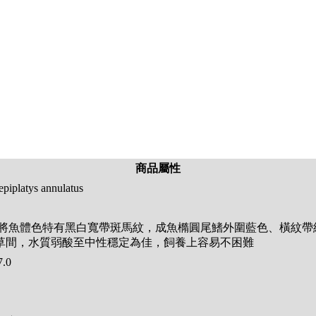
商品屬性
piplatys annulatus
N將魚體色特有黑白寬帶斑馬紋，成魚橢圓尾鰭外圍藍色、橫紋
草間，水質弱酸至中性穩定為佳，飼養上容易不困難
.0