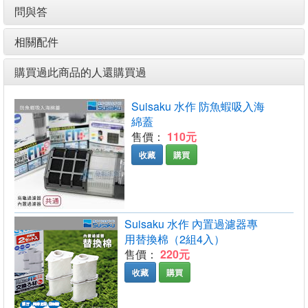
問與答
相關配件
購買過此商品的人還購買過
Suisaku 水作 防魚蝦吸入海
綿蓋
售價：
110元
收藏
購買
Suisaku 水作 內置過濾器專
用替換棉（2組4入）
售價：
220元
收藏
購買