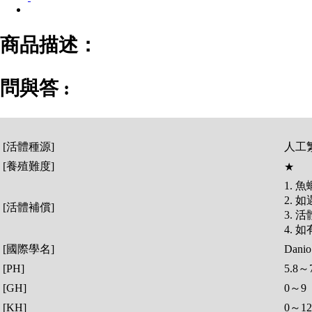
商品描述：
問與答 :
[活體種源]
人工
[養殖難度]
★
1.
2.
[活體補償]
3.
4.
[國際學名]
Danio 
[PH]
5.8～7
[GH]
0～9
[KH]
0～12