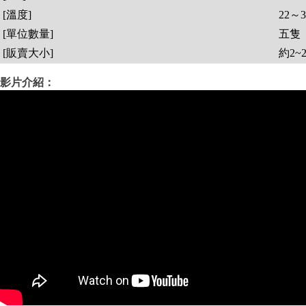
[溫度]
22～
[單位數量]
五隻
[販賣大小]
約2~2
影片介紹：