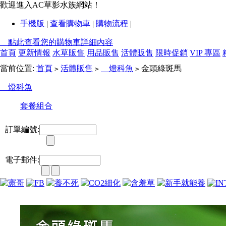
歡迎進入AC草影水族網站！
手機版
|
查看購物車
|
購物流程
|
點此查看您的購物車詳細內容
首頁
更新情報
水草販售
用品販售
活體販售
限時促銷
VIP 專區
當前位置:
首頁
活體販售
燈科魚
金頭綠斑馬
>
>
>
燈科魚
套餐組合
訂單編號:
電子郵件: