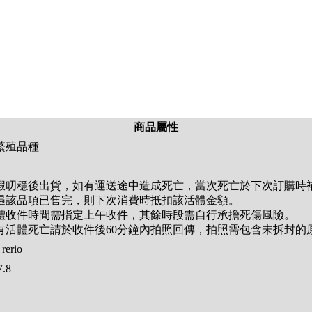
商品屬性
繁殖品種
 魚蝦叨穩後出貨，如有運送途中造成死亡，當次死亡於下次訂購
 如遇該品項已售完，則下次消費時抵扣該活體金額。
 活體收件時間需指定上午收件，其餘時段需自行承擔死傷風險。
 如有活體死亡請於收件後60分鐘內拍照回傳，拍照需包含未拆封
rerio
.8