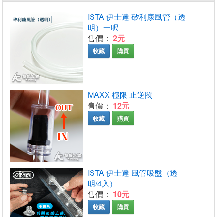
ISTA 伊士達 矽利康風管（透
明）一呎
售價：
2元
收藏
購買
MAXX 極限 止逆閥
售價：
12元
收藏
購買
ISTA 伊士達 風管吸盤（透
明/4入）
售價：
10元
收藏
購買