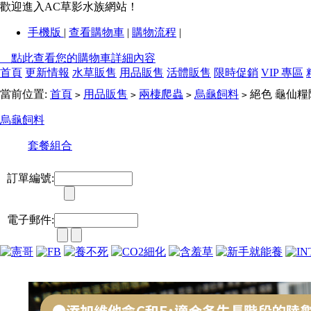
歡迎進入AC草影水族網站！
手機版
|
查看購物車
|
購物流程
|
點此查看您的購物車詳細內容
首頁
更新情報
水草販售
用品販售
活體販售
限時促銷
VIP 專區
當前位置:
首頁
用品販售
兩棲爬蟲
烏龜飼料
絕色 龜仙糧
>
>
>
>
烏龜飼料
套餐組合
訂單編號:
電子郵件: