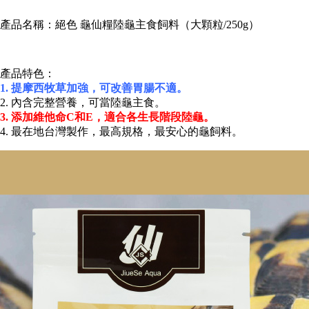
產品名稱：絕色 龜仙糧陸龜主食飼料（大顆粒/250g）
產品特色：
1. 提摩西牧草加強，可改善胃腸不適。
2. 內含完整營養，可當陸龜主食。
3. 添加維他命C和E，適合各生長階段陸龜。
4. 最在地台灣製作，最高規格，最安心的龜飼料。