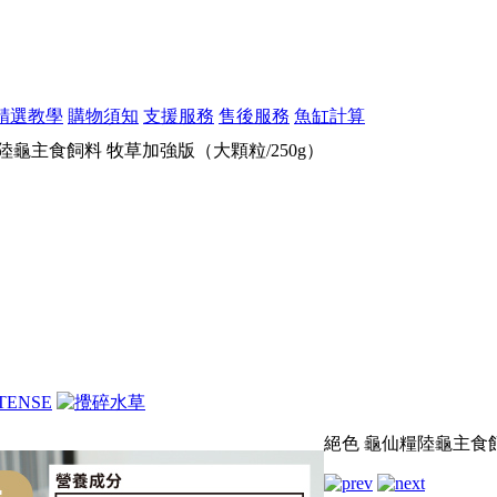
精選教學
購物須知
支援服務
售後服務
魚缸計算
陸龜主食飼料 牧草加強版（大顆粒/250g）
絕色 龜仙糧陸龜主食飼