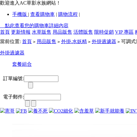
歡迎進入AC草影水族網站！
手機版
|
查看購物車
|
購物流程
|
點此查看您的購物車詳細內容
首頁
更新情報
水草販售
用品販售
活體販售
限時促銷
VIP 專區
當前位置:
首頁
用品販售
外掛.水妖精
外掛過濾器
可調式
>
>
>
>
外掛過濾器
套餐組合
訂單編號:
電子郵件: