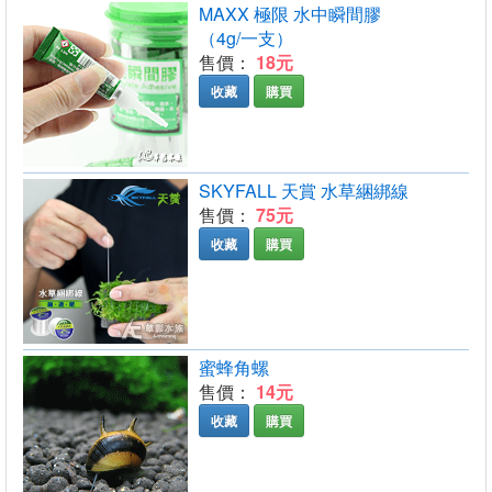
MAXX 極限 水中瞬間膠
（4g/一支）
售價：
18元
收藏
購買
SKYFALL 天賞 水草綑綁線
售價：
75元
收藏
購買
蜜蜂角螺
售價：
14元
收藏
購買