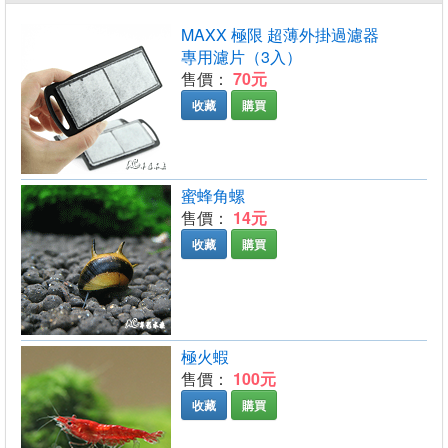
MAXX 極限 超薄外掛過濾器
專用濾片（3入）
售價：
70元
收藏
購買
蜜蜂角螺
售價：
14元
收藏
購買
極火蝦
售價：
100元
收藏
購買