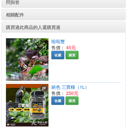
問與答
相關配件
購買過此商品的人還購買過
啦啦蟹
售價：
45元
收藏
購買
絕色 三寶糧（1L）
售價：
250元
收藏
購買