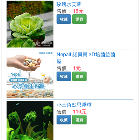
玫瑰水芙蓉
售價：
15元
收藏
購買
Nepall 諾貝爾 3D培菌益菌
屋
售價：
1元
收藏
購買
小三角默思浮球
售價：
110元
收藏
購買