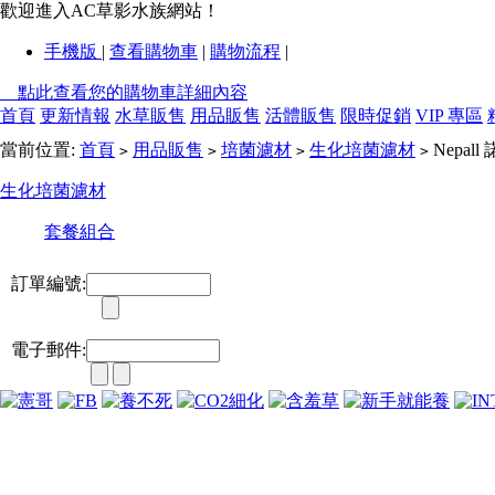
歡迎進入AC草影水族網站！
手機版
|
查看購物車
|
購物流程
|
點此查看您的購物車詳細內容
首頁
更新情報
水草販售
用品販售
活體販售
限時促銷
VIP 專區
當前位置:
首頁
用品販售
培菌濾材
生化培菌濾材
Nepal
>
>
>
>
生化培菌濾材
套餐組合
訂單編號:
電子郵件: