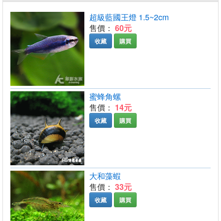
超級藍國王燈 1.5~2cm
售價：
60元
收藏
購買
蜜蜂角螺
售價：
14元
收藏
購買
大和藻蝦
售價：
33元
收藏
購買