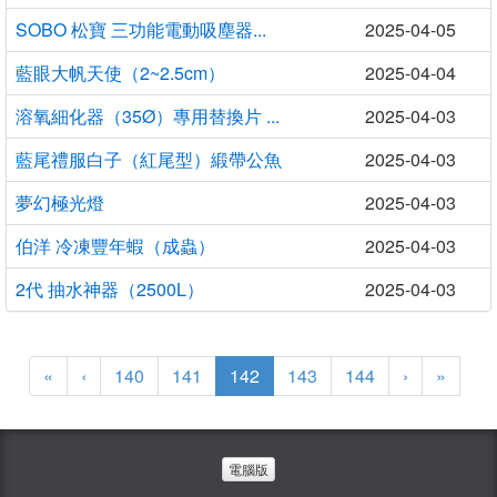
SOBO 松寶 三功能電動吸塵器...
2025-04-05
藍眼大帆天使（2~2.5cm）
2025-04-04
溶氧細化器（35Ø）專用替換片 ...
2025-04-03
藍尾禮服白子（紅尾型）緞帶公魚
2025-04-03
夢幻極光燈
2025-04-03
伯洋 冷凍豐年蝦（成蟲）
2025-04-03
2代 抽水神器（2500L）
2025-04-03
(current)
«
‹
140
141
142
143
144
›
»
電腦版