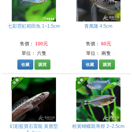
七彩霓虹稻田魚 1~1.5cm
青萬隆 4.5cm
售價：
100元
售價：
60元
單位： 六隻
單位： 兩隻
收藏
購買
收藏
購買
幻彩藍寶石雷龍 黃唇型
粉黃蝴蝶凱蒂燈 2~2.5cm