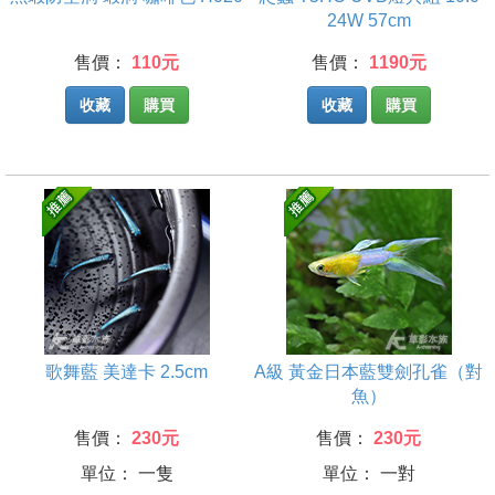
24W 57cm
售價：
110元
售價：
1190元
收藏
購買
收藏
購買
歌舞藍 美達卡 2.5cm
A級 黃金日本藍雙劍孔雀（對
魚）
售價：
230元
售價：
230元
單位： 一隻
單位： 一對