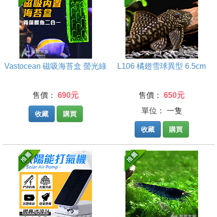
Vastocean 磁吸海苔盒 螢光綠
L106 橘翅雪球異型 6.5cm
售價：
690元
售價：
650元
單位： 一隻
收藏
購買
收藏
購買