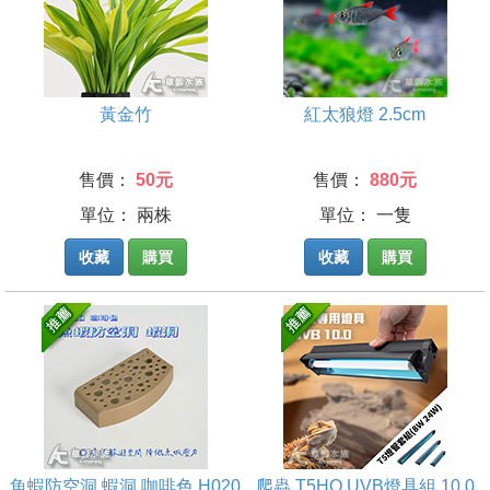
黃金竹
紅太狼燈 2.5cm
售價：
50元
售價：
880元
單位： 兩株
單位： 一隻
收藏
購買
收藏
購買
魚蝦防空洞 蝦洞 咖啡色 H020
爬蟲 T5HO UVB燈具組 10.0