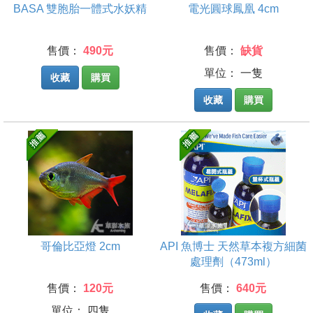
BASA 雙胞胎一體式水妖精
電光圓球鳳凰 4cm
售價：
490元
售價：
缺貨
單位： 一隻
收藏
購買
收藏
購買
哥倫比亞燈 2cm
API 魚博士 天然草本複方細菌
處理劑（473ml）
售價：
120元
售價：
640元
單位： 四隻