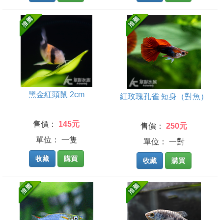
黑金紅頭鼠 2cm
紅玫瑰孔雀 短身（對魚）
售價：
145元
售價：
250元
單位： 一隻
單位： 一對
收藏
購買
收藏
購買