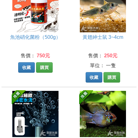
魚池硝化菌粉（500g）
黃翅紳士鼠 3~4cm
售價：
750元
售價：
250元
單位： 一隻
收藏
購買
收藏
購買