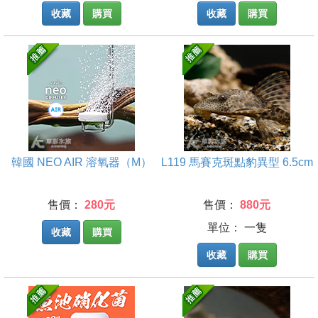
收藏
購買
收藏
購買
韓國 NEO AIR 溶氧器（M）
L119 馬賽克斑點豹異型 6.5cm
售價：
280元
售價：
880元
單位： 一隻
收藏
購買
收藏
購買