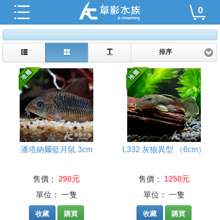
0
排序
潘塔納爾藍月鼠 3cm
L332 灰狼異型 （6cm）
售價：
290元
售價：
1250元
單位： 一隻
單位： 一隻
收藏
購買
收藏
購買