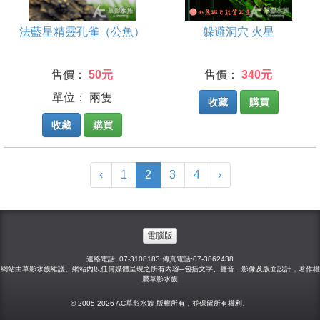
法藍星精靈孔雀（公魚）
躲避洞穴 火星
售價：
50元
售價：
340元
單位： 兩隻
收藏
購買
收藏
購買
(current)
‹
1
2
3
4
›
電腦版
連絡電話: 07-3108183 傳真電話:07-3862438
網站由草影水族維護。網站內以任何媒體呈現之所有內容─包括文字、聲音、影像及版面設計，著作權
屬草影水族
© 2005-2026 AC草影水族 版權所有，並保留所有權利。