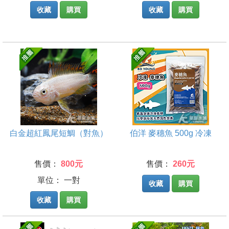
收藏
購買
收藏
購買
白金超紅鳳尾短鯛（對魚）
伯洋 麥穗魚 500g 冷凍
售價：
800元
售價：
260元
單位： 一對
收藏
購買
收藏
購買