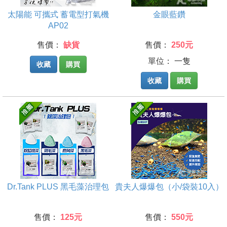
太陽能 可攜式 蓄電型打氣機
金眼藍鑽
AP02
售價：
缺貨
售價：
250元
單位： 一隻
收藏
購買
收藏
購買
Dr.Tank PLUS 黑毛藻治理包
貴夫人爆爆包（小/袋裝10入）
售價：
125元
售價：
550元