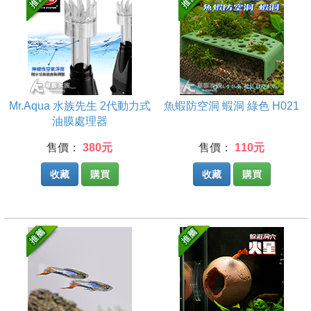
Mr.Aqua 水族先生 2代動力式
魚蝦防空洞 蝦洞 綠色 H021
油膜處理器
售價：
380元
售價：
110元
收藏
購買
收藏
購買