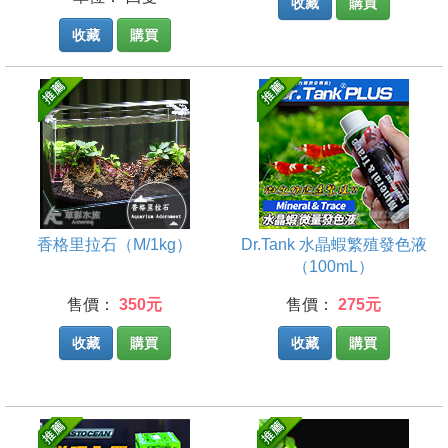
收藏
購買
收藏
購買
香格里拉石（M/1kg）
Dr.Tank 水晶蝦繁殖發色液
（100mL）
售價：
350元
售價：
275元
收藏
購買
收藏
購買