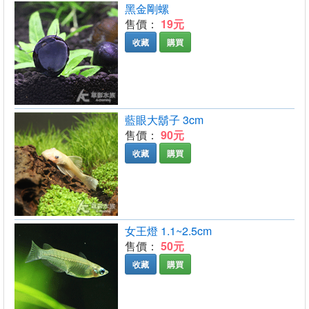
黑金剛螺
售價：
19元
收藏
購買
藍眼大鬍子 3cm
售價：
90元
收藏
購買
女王燈 1.1~2.5cm
售價：
50元
收藏
購買