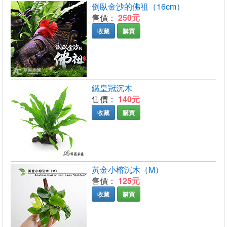
倒臥金沙的佛祖（16cm）
售價：
250元
收藏
購買
鐵皇冠沉木
售價：
140元
收藏
購買
黃金小榕沉木（M）
售價：
125元
收藏
購買