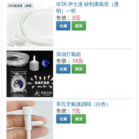
ISTA 伊士達 矽利康風管（透
明）一呎
售價：
2元
收藏
購買
加油打氣組
售價：
15元
收藏
購買
單孔空氣微調閥（白色）
售價：
7元
收藏
購買