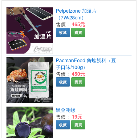
Petpetzone 加溫片
（7W/28cm）
售價：
465元
收藏
購買
PacmanFood 角蛙飼料（豆
子口味/100g）
售價：
450元
收藏
購買
黑金剛螺
售價：
19元
收藏
購買