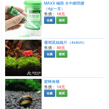
MAXX 極限 水中瞬間膠
（4g/一支）
售價：
18元
收藏
購買
珊瑚莫絲鐵片（4x4cm）
售價：
49元
收藏
購買
蜜蜂角螺
售價：
14元
收藏
購買