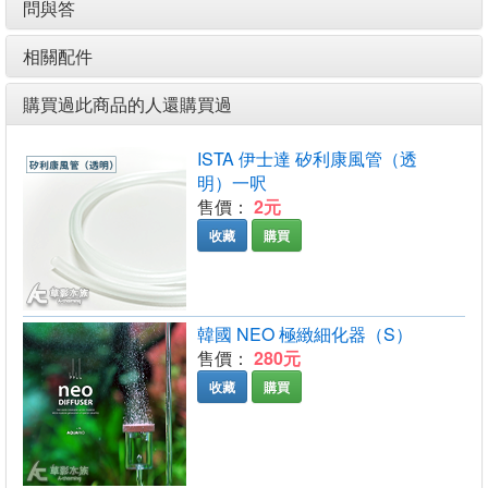
問與答
相關配件
購買過此商品的人還購買過
ISTA 伊士達 矽利康風管（透
明）一呎
售價：
2元
收藏
購買
韓國 NEO 極緻細化器（S）
售價：
280元
收藏
購買