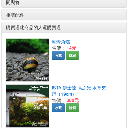
問與答
相關配件
購買過此商品的人還購買過
蜜蜂角螺
售價：
14元
收藏
購買
ISTA 伊士達 高之光 水草夾
燈（19cm）
售價：
380元
收藏
購買