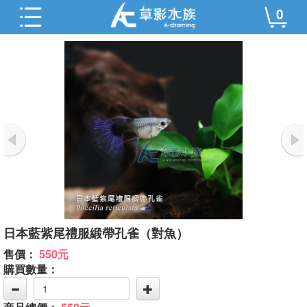
0
日本藍紫尾禮服緞帶孔雀（對魚）
售價：
550元
購買數量：