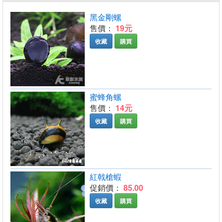
黑金剛螺
售價：
19元
收藏
購買
蜜蜂角螺
售價：
14元
收藏
購買
紅戟槍蝦
促銷價：
85.00
收藏
購買