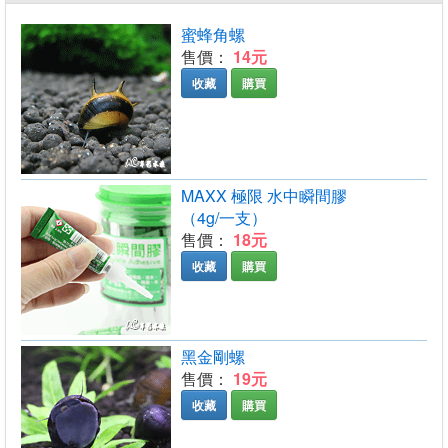
蜜蜂角螺
售價：
14元
收藏
購買
MAXX 極限 水中瞬間膠
（4g/一支）
售價：
18元
收藏
購買
黑金剛螺
售價：
19元
收藏
購買